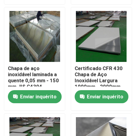
Sobre nós
Excursão da fábrica
Controle da qualidade
Chapa de aço
Certificado CFR 430
inoxidável laminada a
Chapa de Aço
Contacte-nos
quente 0,05 mm - 150
Inoxidável Largura
mm JIS G4304
1000mm - 2000mm
Peça umas citações
Enviar inquérito
Enviar inquérito
Placa de alumínio da folha
Placa de aço inoxidável da folha