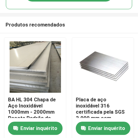
Produtos recomendados
Casa
BA HL 304 Chapa de
Placa de aço
Aço Inoxidável
inoxidável 316
1000mm - 2000mm
certificada pela SGS
Produtos
Pacote Padrão de
2.000 mm com
Exportação
superfície etc.
Enviar inquérito
Enviar inquérito
Vídeos