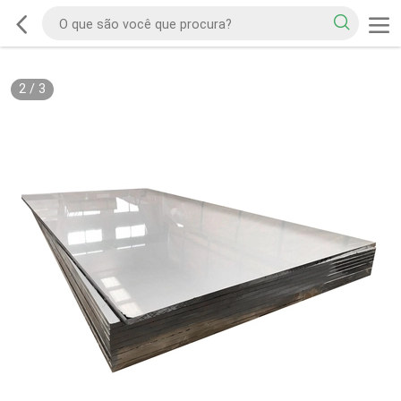
2
/
3