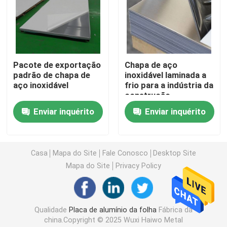
Placa da folha do aço carbono
Placa galvanizada da chapa de aço
Pacote de exportação
Chapa de aço
padrão de chapa de
inoxidável laminada a
aço inoxidável
frio para a indústria da
Placa de cobre da folha
construção
Enviar inquérito
Enviar inquérito
Barra redonda de alumínio
Casa
Mapa do Site
Fale Conosco
Desktop Site
tira de alumínio da bobina
Mapa do Site
Privacy Policy
Tubo de alumínio da tubulação
Qualidade
Placa de alumínio da folha
Fábrica da
Tubos de aço carbono
china.Copyright © 2025 Wuxi Haiwo Metal