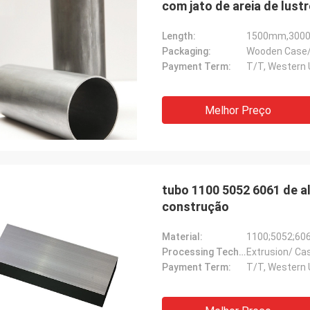
com jato de areia de lust
Length:
1500mm,3000
Packaging:
Wooden Case/
Payment Term:
T/T, Western 
Melhor Preço
tubo 1100 5052 6061 de al
construção
Material:
1100;5052;60
Processing Technology:
Extrusion/ Cas
Payment Term:
T/T, Western 