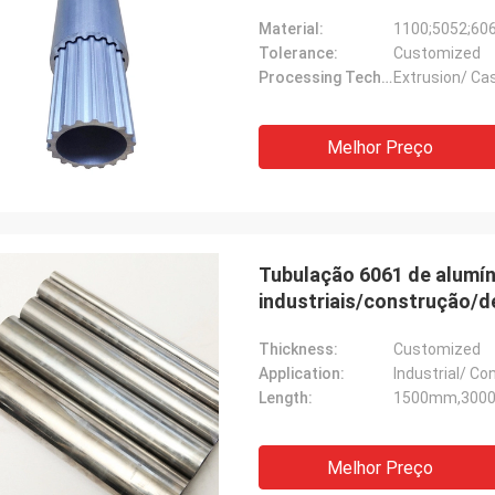
Material:
1100;5052;60
Tolerance:
Customized
Processing Technology:
Extrusion/ Cas
Melhor Preço
Tubulação 6061 de alumíni
industriais/construção/
Thickness:
Customized
Application:
Industrial/ Co
Length:
1500mm,3000
Melhor Preço