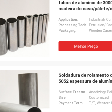
tubos de alumínio de 3
madeira do caso/pálete/c
Application:
Industrial/ Co
Processing Technology:
Extrusion/ Cas
Packaging:
Wooden Case/
Melhor Preço
Soldadura de rolamento 
5052 espessura de alumín
Surface Treatment:
Anodizing/ Pol
Size:
Customized
Payment Term:
T/T, Western 