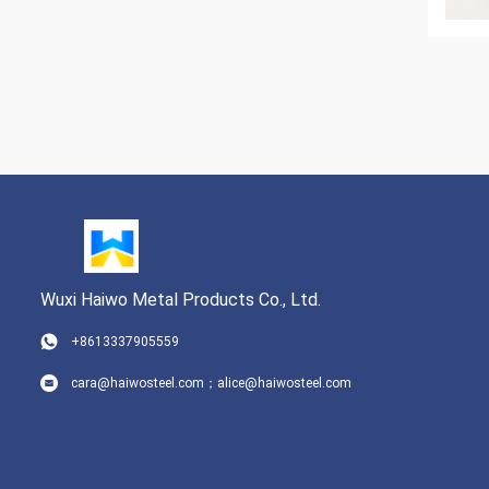
Wuxi Haiwo Metal Products Co., Ltd.
+8613337905559
cara@haiwosteel.com；alice@haiwosteel.com