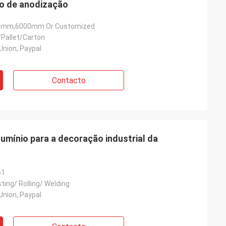
ro de anodização
mm;6000mm Or Customized
Pallet/Carton
Union, Paypal
Contacto
umínio para a decoração industrial da
61
ting/ Rolling/ Welding
Union, Paypal