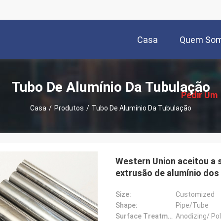
Casa
Quem So
描
述
Tubo De Alumínio Da Tubulação
Pedir Um
Casa
/
Produtos
/
Tubo De Alumínio Da Tubulação
Orçamento
Western Union aceitou a
extrusão de alumínio dos
Size:
Customized
Shape:
Pipe/Tube
Surface Treatment:
Anodizing/ Pol