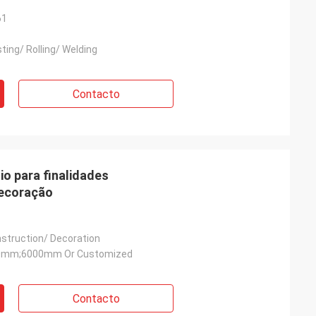
61
ting/ Rolling/ Welding
Contacto
o para finalidades
decoração
nstruction/ Decoration
mm;6000mm Or Customized
Contacto