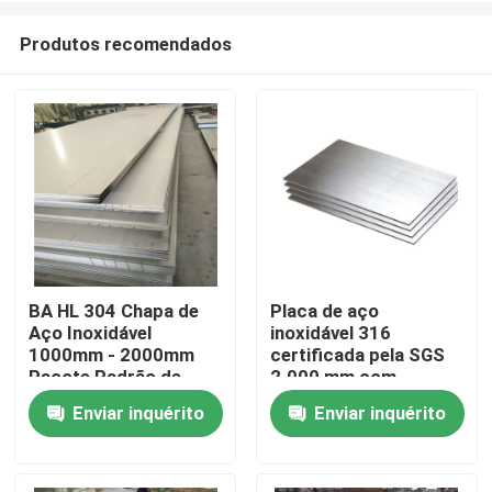
Produtos recomendados
BA HL 304 Chapa de
Placa de aço
Aço Inoxidável
inoxidável 316
Casa
1000mm - 2000mm
certificada pela SGS
Pacote Padrão de
2.000 mm com
Exportação
superfície etc.
Enviar inquérito
Enviar inquérito
Produtos
Vídeos