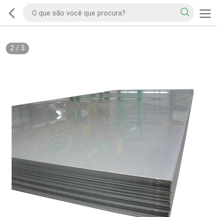
2
/
3