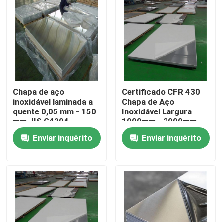
Sobre nós
Excursão da fábrica
Controle da qualidade
Chapa de aço
Certificado CFR 430
inoxidável laminada a
Chapa de Aço
quente 0,05 mm - 150
Inoxidável Largura
mm JIS G4304
1000mm - 2000mm
Contacte-nos
Enviar inquérito
Enviar inquérito
Peça umas citações
Placa de alumínio da folha
Placa de aço inoxidável da folha