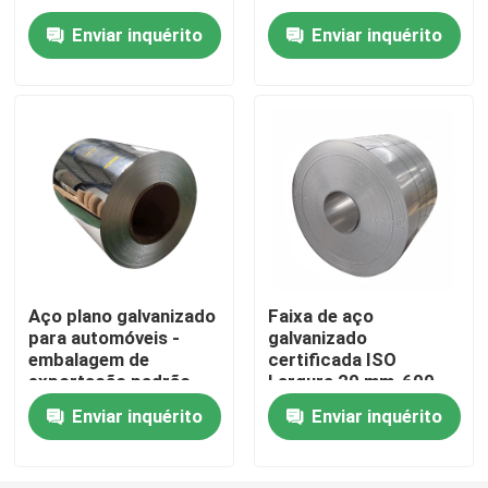
a frio
Enviar inquérito
Enviar inquérito
Sobre nós
Excursão da fábrica
Controle da qualidade
Contacte-nos
Aço plano galvanizado
Faixa de aço
para automóveis -
galvanizado
Peça umas citações
embalagem de
certificada ISO
exportação padrão
Largura 20 mm-600
mm Força de
Placa de alumínio da folha
Enviar inquérito
Enviar inquérito
rendimento 205-
380N/mm2
Placa de aço inoxidável da folha