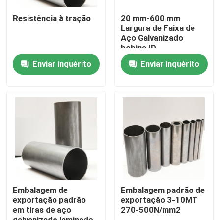
Resistência à tração
20 mm-600 mm
Largura de Faixa de
Aço Galvanizado
bobina ID
508mm/610mm OD
Enviar inquérito
Enviar inquérito
1000mm-1500mm
Casa
Produtos
Embalagem de
Embalagem padrão de
exportação padrão
exportação 3-10MT
em tiras de aço
270-500N/mm2
Vídeos
galvanizado laminado