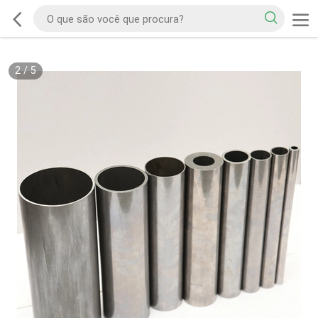
2
/
5