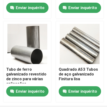
Enviar inquérito
Enviar inquérito
Sobre nós
Excursão da fábrica
Controle da qualidade
Contacte-nos
Tubo de ferro
Quadrado A53 Tubos
galvanizado revestido
de aço galvanizado
Peça umas citações
de zinco para várias
Finitura lisa
aplicações
Placa de alumínio da folha
Enviar inquérito
Enviar inquérito
Placa de aço inoxidável da folha