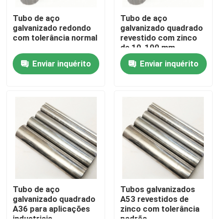
Tubo de aço
Tubo de aço
galvanizado redondo
galvanizado quadrado
com tolerância normal
revestido com zinco
de 10-100 mm
Enviar inquérito
Enviar inquérito
Casa
Produtos
Tubo de aço
Tubos galvanizados
galvanizado quadrado
A53 revestidos de
A36 para aplicações
zinco com tolerância
Vídeos
industriais
padrão